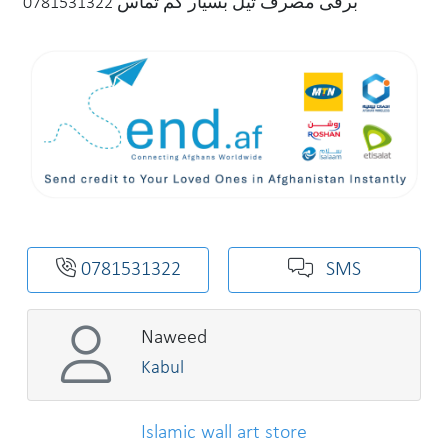
برقی مصرف تیل بسیار کم تماس 0781531322
0781531322
SMS
Naweed
Kabul
Islamic wall art store