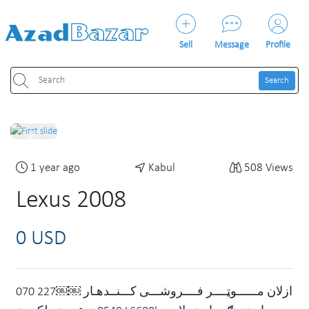
Sell
Message
Profile
Search
Previous
Next
1 year ago
Kabul
508 Views
Lexus 2008
0 USD
ازلان مــــــوټــــر فــــروشـــی کـــنــدهـار ￼￼⁨070 227