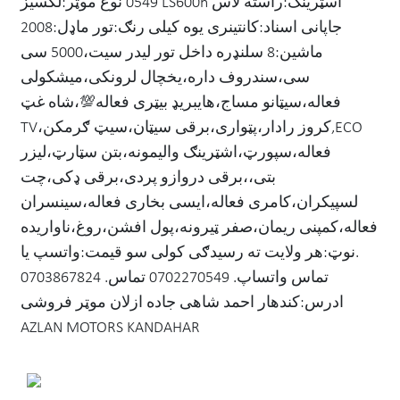
0549⁩ نوع موټر:لکسیز LS600h اسټرینګ:راسته لاس
جاپانی اسناد:کانتینری یوه کیلی رنګ:تور ماډل:2008
ماشین:8 سلنډره داخل تور لیدر سیت،5000 سی
سی،سندروف داره،یخچال لرونکی،میشکولی
فعاله،سیټانو مساج،هایبریډ بیټری فعاله💯،شاه غټ
TV،کروز رادار،پټواری،برقی سیټان،سیټ ګرمکن,ECO
فعاله،سپورټ،اشټرینګ والیمونه،بتن سټارټ،لیزر
بتی،،برقی دروازو پردی،برقی ډکی،چت
لسپیکران،کامری فعاله،ایسی بخاری فعاله،سینسران
فعاله،کمپنی ریمان،صفر ټیرونه،پول افشن،روغ،ناواریده
.نوټ:هر ولایت ته رسیدګی کولی سو قیمت:واتسپ یا
تماس واتساپ. 0702270549 تماس. 0703867824
ادرس:کندهار احمد شاهی جاده ازلان موټر فروشی
AZLAN MOTORS KANDAHAR