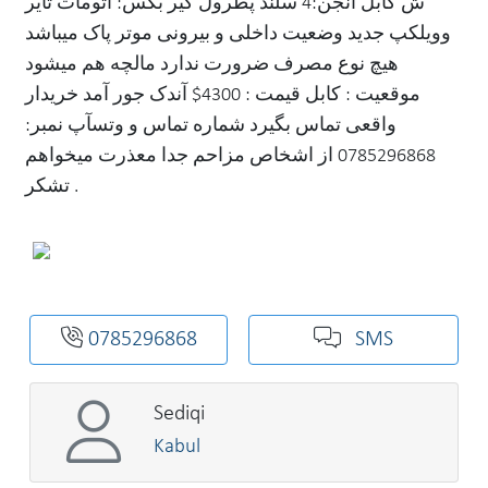
ش کابل انجن:4 سلند پطرول گیر بکس: اتومات تایر
وویلکپ جدید وضعیت داخلی و بیرونی موتر پاک میباشد
هیچ نوع مصرف ضرورت ندارد مالچه هم میشود
موقعیت : کابل قیمت : 4300$ آندک جور‌ آمد خریدار
واقعی تماس بگیرد شماره تماس و وتسآپ نمبر:
0785296868 از اشخاص مزاحم جدا معذرت میخواهم
تشکر .
0785296868
SMS
Sediqi
Kabul