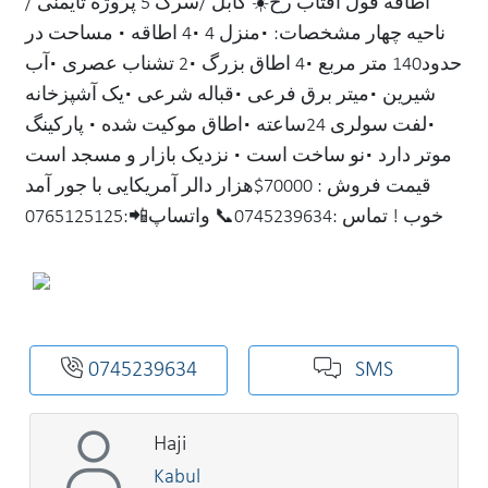
اطاقه فول آفتاب رخ☀️ کابل /سرک 5 پروژه تایمنی /
ناحیه چهار مشخصات: ▪️منزل 4 ▪️4 اطاقه ▪️ مساحت در
حدود140 متر مربع ▪️4 اطاق بزرگ ▪️2 تشناب عصری ▪️آب
شیرین ▪️میتر برق فرعی ▪️قباله شرعی ▪️یک آشپزخانه
▪️لفت سولری 24ساعته ▪️اطاق موکیت شده ▪️ پارکینگ
موتر دارد ▪️نو ساخت است ▪️ نزدیک بازار و مسجد است
قیمت فروش : 70000$هزار دالر آمریکایی با جور آمد
خوب ! تماس :0745239634📞 واتساپ📲:0765125125
0745239634
SMS
Haji
Kabul