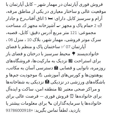
فروش فوری آپارتمان در مهمار شهر – کابل آپارتمان با
موقعیت عالی و ساختار معیاری در یکی از مناطق مرفه،
آرام و سرسبز کابل. دارای: 🛏 5 اتاق آفتاب‌رخ و جادار
🛁 2 حمام پاک و مجهز 🍳 آشپزخانه مجهز 📐 مساحت
مجموعی: 121 متر مربع آدرس دقیق: کابل، قصبه،
سرک موتر فروشی، مهمار شهر، بلاک 10 ، منزل 06 ،
آپارتمان 07 ✅ ساختمان پاک و منظم با فضای
خانواده‌پسند 🌳 محیط سرسبز با درختان و فضای باز
برای استراحت 🏪 نزدیک به مارکیت‌ها، فروشگاه‌های
روزمره، نانوایی و قصابی 🏫 دسترسی آسان به مکاتب،
پوهنتون‌ها و کورس‌های آموزشی 💪 موجودیت جم‌ها و
باشگاه‌های ورزشی در نزدیکی 🏥 نزدیکی به شفاخانه‌ها
و مراکز صحی معتبر 🕌 منطقه امن، ساکت و ایده‌آل
برای خانواده‌ها ⏰ فروش فوری — فرصت عالی برای
خانواده‌ها یا سرمایه‌گذاران 📞 برای معلومات بیشتر یا
بازدید، لطفاً تماس بگیرید: +93786000918