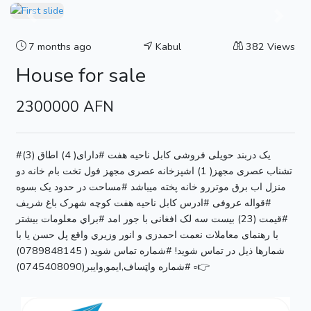
Previous
Next
7 months ago
Kabul
382 Views
House for sale
2300000 AFN
#یک دربند حویلی فروشی کابل ناحیه هفت #دارای( 4) اطاق (3)
تشناب عصری مجهز( 1) اشپزخانه عصری مجهز فول تخت بام خانه دو
منزل اب برق موتررو خانه پخته میباشد #مساحت در حدود یک بسوه
#قواله عروفی #ادرس کابل ناحیه هفت کوچه شهرک باغ شریف
#قیمت (23) بیست سه لک افغانی با جور امد #براي معلومات بيشتر
با رهنمای معاملات نعمت احمدزی و انور وزیري واقع پل حسن يا با
شمارها ذيل در تماس شويد! #شماره تماس شوید ( 0789848145)
👉▫ #شماره واټساف,ايمو,وايبر(0745408090)