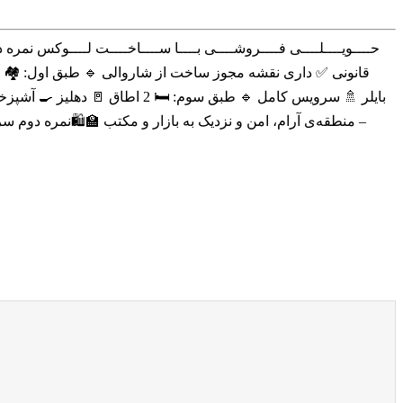
 طبق دوم: 🏘 دو خانه 🚪 دهلیز 🍽 آشپزخانه مجهز با کابینت و
تب 🏫🛍نمره دوم سرک 💰 قیمت: فقط ۴۵ لک افغانی 💸 🔑 خانه آماده برای سکونت و سرمایه‌گذاری مطمئن! 📞 تماس بگیرید: 📱 ۰۷۹۰۶۸۰۶۰۸ ۰۷۷۴۷۴۰۸۹۲