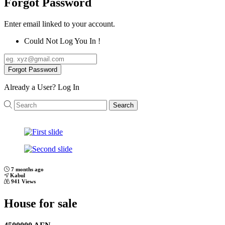
Forgot Password
Enter email linked to your account.
Could Not Log You In !
Forgot Password
Already a User?
Log In
Search
Previous
Next
7 months ago
Kabul
941 Views
House for sale