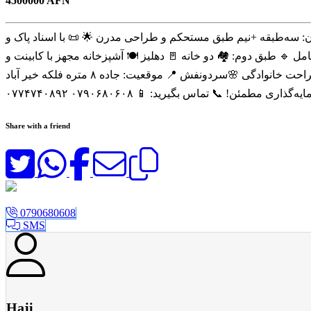
4500000 AFN
ــــت لــــوکس نمره دوم چهار راه خیرآباد! 🌈 📐 مساحت زمین: 160۰ متر مربع 🏠 ساختمان: سه‌طبقه +نیم طبق مستحکم و طراحی مدرن 🌟 📜 با اسناد پاک و
ل 🔹 طبق دوم: 🏘 دو خانه 🚪 دهلیز 🍽 آشپزخانه مجهز با کابینت و
بایلر 🚿 سرویس کامل 🔹 طبق سوم: 🛏 2 اطاق 🚪 دهلیز 🍳 آشپزخانه 🛁 سرویس کامل 🌆 پشت‌بام حجاب‌دار و زیبا — مناسب برای استراحت خانوادگی 🌸سردونفش 📍 موقعیت: جاده ۸ متره فلکه خیر آباد
Share with a friend
0790680608
SMS
Haji