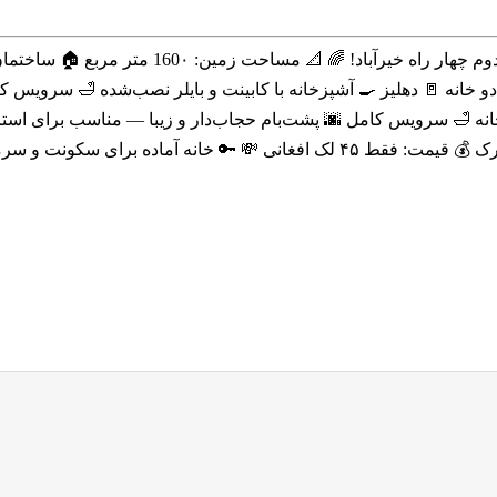
م طبق مستحکم و طراحی مدرن 🌟 📜 با اسناد پاک و
 🚪 دهلیز 🍳 آشپزخانه با کابینت و بایلر نصب‌شده 🛁 سرویس کامل 
– منطقه‌ی آرام، امن و نزدیک به بازار و مک