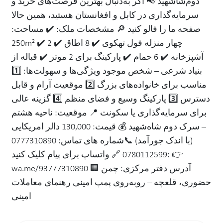
دوم‌شاشهید 📢 اگر به‌دنبال بهترین فرصت‌های خرید و
سرمایه‌گذاری در کابل و‌ افغانستان هستید، همین حالا
صفحه ما را فالو کنید 🔎 مشخصات ملک: ✔️ مساحت:
250m² ✔️ چهار منزله فول تهکوی ✔️ 8 اطاق ✔️ 2
آشپزخانه ✔️ 6 حمام ✔️ پارکینگ برای 2 موتر ✔️ قباله از
بنیاد شرعی – شخص موجود ویژگی‌ها و سهولت‌ها: 1️⃣
مناسب برای خانواده‌های بزرگ 2️⃣ موقعیت آرام و قابل
دسترس 3️⃣ پارکینگ وسیع و فضای منظم 4️⃣ گزینه عالی
برای سرمایه‌گذاری یا سکونت 📍 موقعیت: ناحیه هشتم
– سرک دوم شاه‌شهید 💰 قیمت: 130,000 دالر امریکایی
(با اندک جورآمد) 📞شماره های تماس: 0777310890
0780112599 🔗 واتساپ برای پیام کلیک کنید: 👉
wa.me/93777310890 🏢 آدرس دفتر مرکزی: چمن
حضوری، قلعچه – روبه‌روی پمپ امینی رهنمای معاملات
امینی