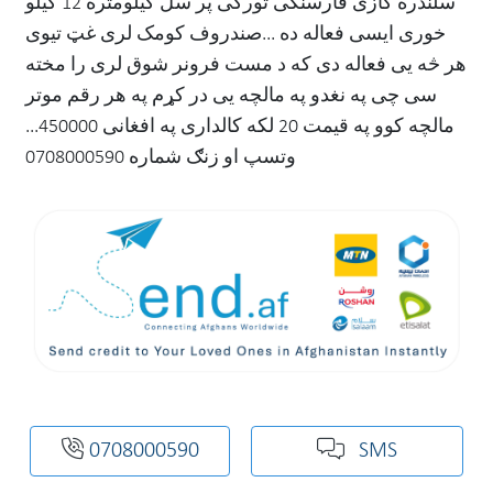
سلندره ګازی فارسنګی تورکی پر سل کیلومتره 12 کیلو
خوری ایسی فعاله ده ...صندروف کومک لری غټ تیوی
هر څه یی فعاله دی که د مست فرونر شوق لری را مخته
سی چی په نغدو په مالچه یی در کړم په هر رقم موتر
مالچه کوو په قیمت 20 لکه کالداری په افغانی 450000...
وتسپ او زنګ شماره 0708000590
0708000590
SMS