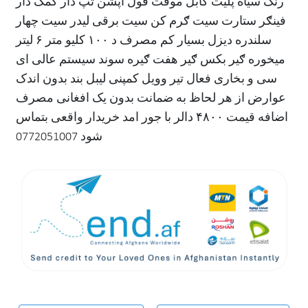
رنګ سیاه پلیت کابل موقت فول اپشن تپ دار کمک دار
فینګر ستارت سیت ګرم کن سیت برقی لیدر سیت چهار
سلندره دیزل بسیار کم مصرف د ۱۰۰ کلیو متر ۶ لیتر
میخوره ګیر بکس ګیر هفت ګیره سوند سیستم عالی ای
سی و بخاری فعال تیر وویل کمپنی لیبل بند بدون اندک
عوارض از هر لحاظ به ضمانت بدون یک افغانی مصرف
اضافه قیمت ۴۸۰۰ دالر با جور امد خریدار واقعی بتماس
شود 0772051007